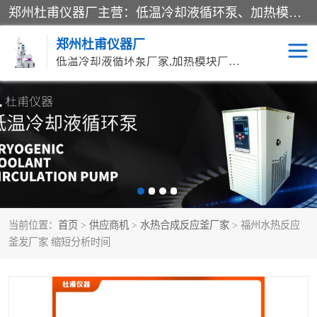
郑州杜甫仪器厂主营：低温冷却液循环泵、加热模块、水热合成反应釜、水油浴锅、旋转蒸发器、循环水真空泵等产品。郑州杜甫仪器厂在众多的教学仪器行业中依靠科技力量扬长避短、迅速发展，成为国家教委*生产教学仪器的厂家，产品具有国内良好水平，主导产品通过ISO9002质量认证。
郑州杜甫仪器厂
低温冷却液循环泵厂家,加热模块厂家,水热合成反应釜厂家,水油浴锅厂家,旋转蒸发器厂家
循环水真空泵厂家
水热合成反应釜厂家
低温冷却液循环泵厂家
加热模块厂家
水油浴锅厂家
气流烘干器
当前位置：
首页
>
供应商机
>
水热合成反应釜厂家
> 福州水热反应
旋转蒸发器厂家
双层玻璃反应釜10L
釜发厂家 缩短分析时间
高低温一体机
不锈钢高压反应釜
高温循环油浴锅母
五抽头循环水真空泵