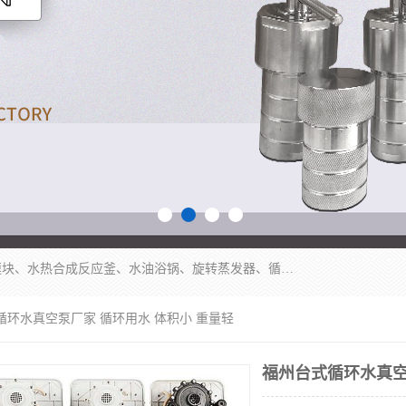
郑州杜甫仪器厂主营：低温冷却液循环泵、加热模块、水热合成反应釜、水油浴锅、旋转蒸发器、循环水真空泵等产品。郑州杜甫仪器厂在众多的教学仪器行业中依靠科技力量扬长避短、迅速发展，成为国家教委*生产教学仪器的厂家，产品具有国内良好水平，主导产品通过ISO9002质量认证。
循环水真空泵厂家 循环用水 体积小 重量轻
福州台式循环水真空