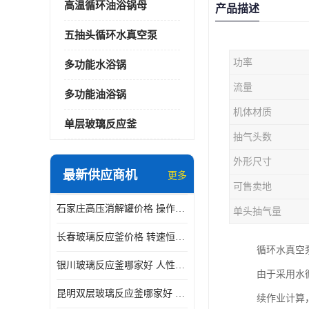
高温循环油浴锅母
产品描述
五抽头循环水真空泵
功率
多功能水浴锅
流量
多功能油浴锅
机体材质
单层玻璃反应釜
抽气头数
外形尺寸
最新供应商机
更多
可售卖地
石家庄高压消解罐价格 操作简单 使用安全
单头抽气量
长春玻璃反应釜价格 转速恒定 机械性能好
循环水真空泵
银川玻璃反应釜哪家好 人性化设计 可连续工作
由于采用水
昆明双层玻璃反应釜哪家好 人性化设计 可连续工作 机械性能好
续作业计算