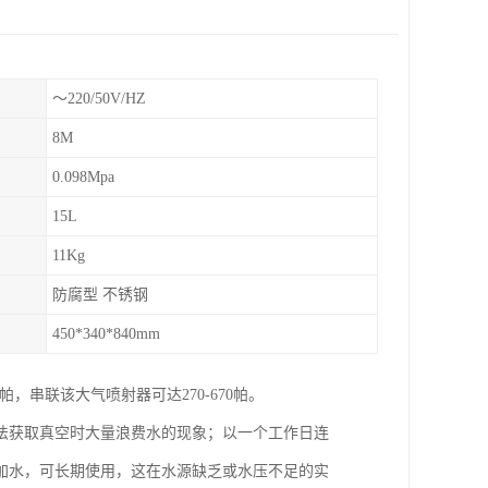
～220/50V/HZ
8M
0.098Mpa
15L
11Kg
防腐型 不锈钢
450*340*840mm
，串联该大气喷射器可达270-670帕。
法获取真空时大量浪费水的现象；以一个工作日连
加水，可长期使用，这在水源缺乏或水压不足的实