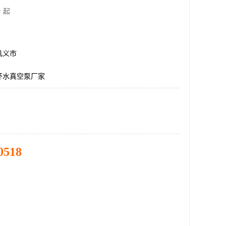
 起
巩义市
环水真空泵厂家
0518