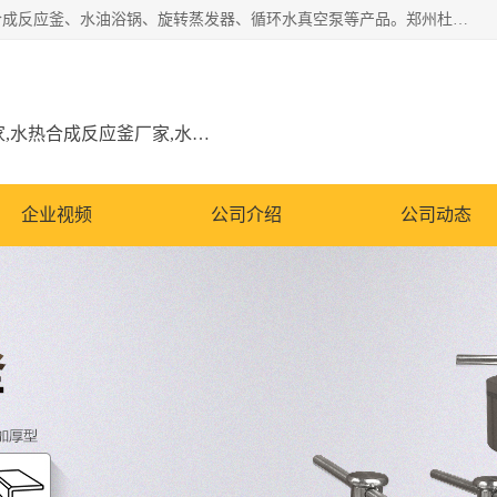
郑州杜甫仪器厂主营：低温冷却液循环泵、加热模块、水热合成反应釜、水油浴锅、旋转蒸发器、循环水真空泵等产品。郑州杜甫仪器厂在众多的教学仪器行业中依靠科技力量扬长避短、迅速发展，成为国家教委*生产教学仪器的厂家，产品具有国内良好水平，主导产品通过ISO9002质量认证。
低温冷却液循环泵厂家,加热模块厂家,水热合成反应釜厂家,水油浴锅厂家,旋转蒸发器厂家
企业视频
公司介绍
公司动态