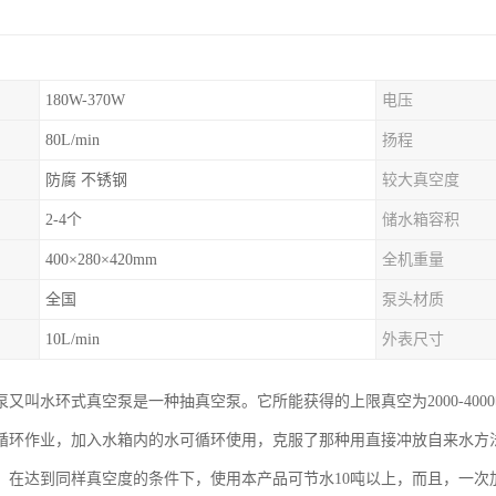
180W-370W
电压
80L/min
扬程
防腐 不锈钢
较大真空度
2-4个
储水箱容积
400×280×420mm
全机重量
全国
泵头材质
10L/min
外表尺寸
又叫水环式真空泵是一种抽真空泵。它所能获得的上限真空为2000-4000帕
循环作业，加入水箱内的水可循环使用，克服了那种用直接冲放自来水方
，在达到同样真空度的条件下，使用本产品可节水10吨以上，而且，一次