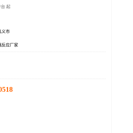
/台 起
巩义市
璃反应厂家
0518