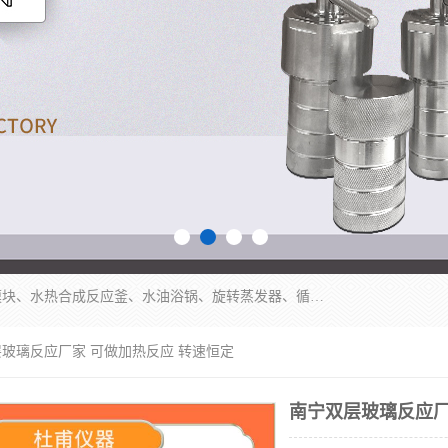
郑州杜甫仪器厂主营：低温冷却液循环泵、加热模块、水热合成反应釜、水油浴锅、旋转蒸发器、循环水真空泵等产品。郑州杜甫仪器厂在众多的教学仪器行业中依靠科技力量扬长避短、迅速发展，成为国家教委*生产教学仪器的厂家，产品具有国内良好水平，主导产品通过ISO9002质量认证。
层玻璃反应厂家 可做加热反应 转速恒定
南宁双层玻璃反应厂