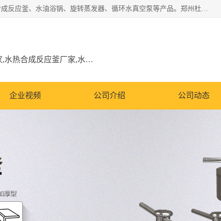
郑州杜甫仪器厂主营：低温冷却液循环泵、加热模块、水热合成反应釜、水油浴锅、旋转蒸发器、循环水真空泵等产品。郑州杜甫仪器厂在众多的教学仪器行业中依靠科技力量扬长避短、迅速发展，成为国家教委*生产教学仪器的厂家，产品具有国内良好水平，主导产品通过ISO9002质量认证。
低温冷却液循环泵厂家,加热模块厂家,水热合成反应釜厂家,水油浴锅厂家,旋转蒸发器厂家
企业视频
公司介绍
公司动态