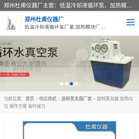
郑州杜甫仪器厂主营：低温冷却液循环泵、加热模块、水热合成反应釜、水油浴锅、旋转蒸发器、循环水真空泵等产品。郑州杜甫仪器厂在众多的教学仪器行业中依靠科技力量扬长避短、迅速发展，成为国家教委*生产教学仪器的厂家，产品具有国内良好水平，主导产品通过ISO9002质量认证。
郑州杜甫仪器厂
低温冷却液循环泵厂家,加热模块厂家,水热合成反应釜厂家,水油浴锅厂家,旋转蒸发器厂家
循环水真空泵厂家
水热合成反应釜厂家
低温冷却液循环泵厂家
加热模块厂家
水油浴锅厂家
气流烘干器
当前位置：
首页
>
供应商机
>
旋转蒸发器厂家
> 旋转蒸发器 加热均
旋转蒸发器厂家
双层玻璃反应釜10L
匀 操作方便 省时省力
高低温一体机
不锈钢高压反应釜
高温循环油浴锅母
五抽头循环水真空泵