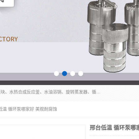
郑州杜甫仪器厂主营：低温冷却液循环泵、加热模块、水热合成反应釜、水油浴锅、旋转蒸发器、循环水真空泵等产品。郑州杜甫仪器厂在众多的教学仪器行业中依靠科技力量扬长避短、迅速发展，成为国家教委*生产教学仪器的厂家，产品具有国内良好水平，主导产品通过ISO9002质量认证。
低温 循环泵哪家好 美观耐腐蚀
邢台低温 循环泵哪