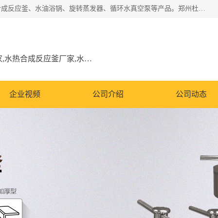
郑州杜甫仪器厂主营：低温冷却液循环泵、加热模块、水热合成反应釜、水油浴锅、旋转蒸发器、循环水真空泵等产品。郑州杜甫仪器厂在众多的教学仪器行业中依靠科技力量扬长避短、迅速发展，成为国家教委*生产教学仪器的厂家，产品具有国内良好水平，主导产品通过ISO9002质量认证。
低温冷却液循环泵厂家,加热模块厂家,水热合成反应釜厂家,水油浴锅厂家,旋转蒸发器厂家
企业视频
公司介绍
公司动态