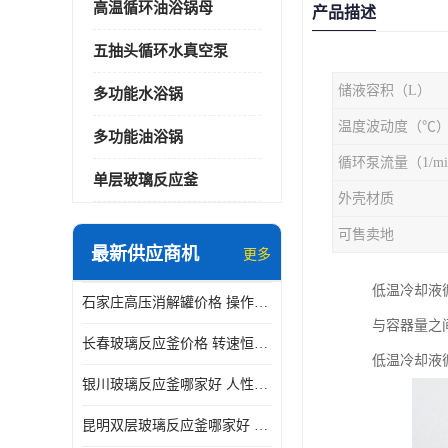
高温循环油浴锅母
产品描述
五抽头循环水真空泵
储液容积（L）
多功能水浴锅
温度波动度（℃
多功能油浴锅
循环泵流量（1/mi
单层玻璃反应釜
外壳材质
可售卖地
最新供应商机
更多
低温冷却液
石家庄高压消解罐价格 操作简单 使用安全
与容器量之
长春玻璃反应釜价格 转速恒定 机械性能好
低温冷却液
银川玻璃反应釜哪家好 人性化设计 可连续工作
昆明双层玻璃反应釜哪家好 人性化设计 可连续工作 机械性能好