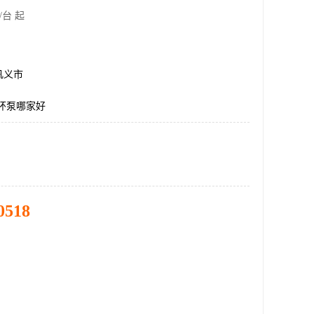
/台 起
巩义市
环泵哪家好
0518