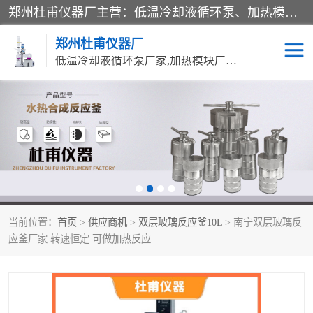
郑州杜甫仪器厂主营：低温冷却液循环泵、加热模块、水热合成反应釜、水油浴锅、旋转蒸发器、循环水真空泵等产品。郑州杜甫仪器厂在众多的教学仪器行业中依靠科技力量扬长避短、迅速发展，成为国家教委*生产教学仪器的厂家，产品具有国内良好水平，主导产品通过ISO9002质量认证。
郑州杜甫仪器厂
低温冷却液循环泵厂家,加热模块厂家,水热合成反应釜厂家,水油浴锅厂家,旋转蒸发器厂家
循环水真空泵厂家
水热合成反应釜厂家
低温冷却液循环泵厂家
加热模块厂家
水油浴锅厂家
气流烘干器
当前位置：
首页
>
供应商机
>
双层玻璃反应釜10L
> 南宁双层玻璃反
旋转蒸发器厂家
双层玻璃反应釜10L
应釜厂家 转速恒定 可做加热反应
高低温一体机
不锈钢高压反应釜
高温循环油浴锅母
五抽头循环水真空泵