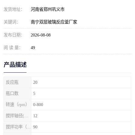
发货地址：
河南省郑州巩义市
关键词：
南宁双层玻璃反应釜厂家
发布日期：
2026-08-08
阅 读 量：
49
产品描述
反应瓶
20
瓶口数
5
转速（rpm）
0-800
搅拌轴径(mm)
12
搅拌功率（w）
90