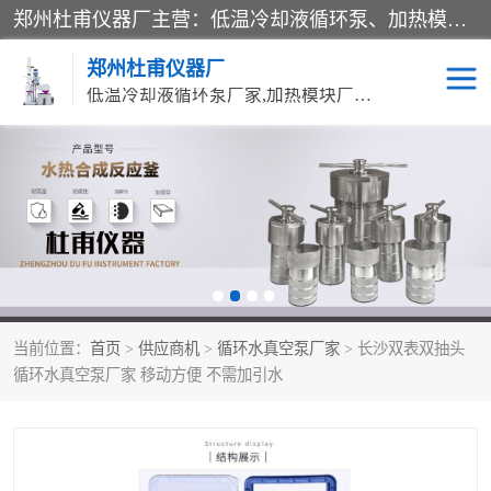
郑州杜甫仪器厂主营：低温冷却液循环泵、加热模块、水热合成反应釜、水油浴锅、旋转蒸发器、循环水真空泵等产品。郑州杜甫仪器厂在众多的教学仪器行业中依靠科技力量扬长避短、迅速发展，成为国家教委*生产教学仪器的厂家，产品具有国内良好水平，主导产品通过ISO9002质量认证。
郑州杜甫仪器厂
低温冷却液循环泵厂家,加热模块厂家,水热合成反应釜厂家,水油浴锅厂家,旋转蒸发器厂家
循环水真空泵厂家
水热合成反应釜厂家
低温冷却液循环泵厂家
加热模块厂家
水油浴锅厂家
气流烘干器
当前位置：
首页
>
供应商机
>
循环水真空泵厂家
> 长沙双表双抽头
旋转蒸发器厂家
双层玻璃反应釜10L
循环水真空泵厂家 移动方便 不需加引水
高低温一体机
不锈钢高压反应釜
高温循环油浴锅母
五抽头循环水真空泵