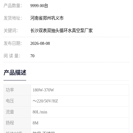
产品数量：
9999.00台
发货地址：
河南省郑州巩义市
关键词：
长沙双表双抽头循环水真空泵厂家
发布日期：
2026-08-08
阅 读 量：
70
产品描述
功率
180W-370W
电压
～220/50V/HZ
流量
80L/min
扬程
8M