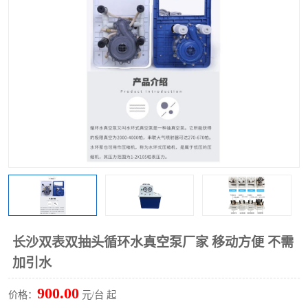
多功能水浴锅
多功能油浴锅
单层玻璃反应釜
低温恒温反应浴槽
磁力搅拌器
电动搅拌器
加热模块
长沙双表双抽头循环水真空泵厂家 移动方便 不需
加引水
900.00
价格：
元/台 起