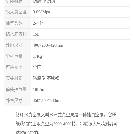
机体材质
防腐 不锈钢
较大真空度
0.098Mpa
抽气头数
2-4个
储水箱容积
15L
外形尺寸
400×280×420mm
全机重量
11Kg
可售卖地
全国
泵头材质
防腐型 不锈钢
单头抽气量
10L/min
外表尺寸
450*340*840mm
循环水真空泵又叫水环式真空泵是一种抽真空泵。它所
能获得的上限真空为2000-4000帕，串联该大气喷射器可
达270-670帕。