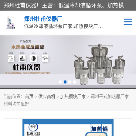
郑州杜甫仪器厂主营：低温冷却液循环泵、加热模块、水热合成反应釜、水油浴锅、旋转蒸发器、循环水真空泵等产品。郑州杜甫仪器厂在众多的教学仪器行业中依靠科技力量扬长避短、迅速发展，成为国家教委*生产教学仪器的厂家，产品具有国内良好水平，主导产品通过ISO9002质量认证。
郑州杜甫仪器厂
低温冷却液循环泵厂家,加热模块厂家,水热合成反应釜厂家,水油浴锅厂家,旋转蒸发器厂家
循环水真空泵厂家
水热合成反应釜厂家
低温冷却液循环泵厂家
加热模块厂家
水油浴锅厂家
气流烘干器
当前位置：
首页
>
供应商机
>
加热模块厂家
> 郑州干式加热器厂家
旋转蒸发器厂家
双层玻璃反应釜10L
材料均匀度好
高低温一体机
不锈钢高压反应釜
高温循环油浴锅母
五抽头循环水真空泵