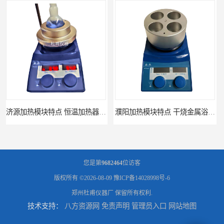
濮阳加热模块特点 干烧金属浴 欢迎来电咨询
合成反应釜
您是第
9682464
位访客
版权所有 ©2026-08-09
豫ICP备14028998号-6
郑州杜甫仪器厂
保留所有权利.
技术支持：
八方资源网
免责声明
管理员入口
网站地图