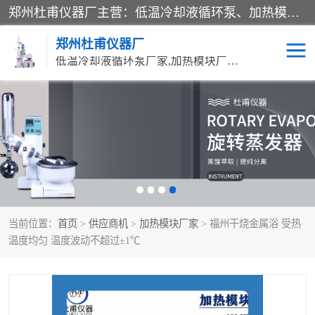
郑州杜甫仪器厂主营：低温冷却液循环泵、加热模块、水热合成反应釜、水油浴锅、旋转蒸发器、循环水真空泵等产品。郑州杜甫仪器厂在众多的教学仪器行业中依靠科技力量扬长避短、迅速发展，成为国家教委*生产教学仪器的厂家，产品具有国内良好水平，主导产品通过ISO9002质量认证。
郑州杜甫仪器厂
低温冷却液循环泵厂家,加热模块厂家,水热合成反应釜厂家,水油浴锅厂家,旋转蒸发器厂家
循环水真空泵厂家
水热合成反应釜厂家
低温冷却液循环泵厂家
加热模块厂家
水油浴锅厂家
气流烘干器
当前位置：
首页
>
供应商机
>
加热模块厂家
> 福州干烧金属浴 受热
旋转蒸发器厂家
双层玻璃反应釜10L
温度均匀 温度波动不超过±1℃
高低温一体机
不锈钢高压反应釜
高温循环油浴锅母
五抽头循环水真空泵