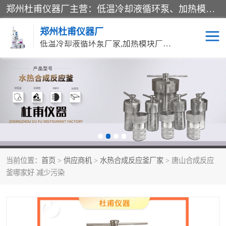
郑州杜甫仪器厂主营：低温冷却液循环泵、加热模块、水热合成反应釜、水油浴锅、旋转蒸发器、循环水真空泵等产品。郑州杜甫仪器厂在众多的教学仪器行业中依靠科技力量扬长避短、迅速发展，成为国家教委*生产教学仪器的厂家，产品具有国内良好水平，主导产品通过ISO9002质量认证。
郑州杜甫仪器厂
低温冷却液循环泵厂家,加热模块厂家,水热合成反应釜厂家,水油浴锅厂家,旋转蒸发器厂家
循环水真空泵厂家
水热合成反应釜厂家
低温冷却液循环泵厂家
加热模块厂家
水油浴锅厂家
气流烘干器
当前位置：
首页
>
供应商机
>
水热合成反应釜厂家
> 唐山合成反应
旋转蒸发器厂家
双层玻璃反应釜10L
釜哪家好 减少污染
高低温一体机
不锈钢高压反应釜
高温循环油浴锅母
五抽头循环水真空泵