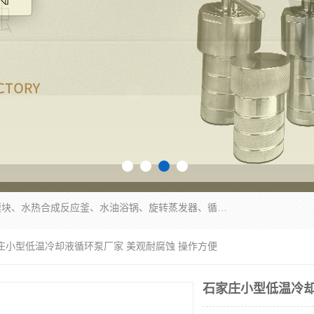
郑州杜甫仪器厂主营：低温冷却液循环泵、加热模块、水热合成反应釜、水油浴锅、旋转蒸发器、循环水真空泵等产品。郑州杜甫仪器厂在众多的教学仪器行业中依靠科技力量扬长避短、迅速发展，成为国家教委*生产教学仪器的厂家，产品具有国内良好水平，主导产品通过ISO9002质量认证。
家庄小型低温冷却液循环泵厂家 美观耐腐蚀 操作方便
石家庄小型低温冷却