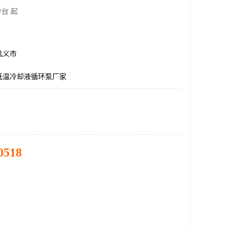
/台 起
巩义市
低温冷却液循环泵厂家
0518