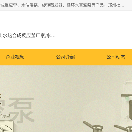
郑州杜甫仪器厂主营：低温冷却液循环泵、加热模块、水热合成反应釜、水油浴锅、旋转蒸发器、循环水真空泵等产品。郑州杜甫仪器厂在众多的教学仪器行业中依靠科技力量扬长避短、迅速发展，成为国家教委*生产教学仪器的厂家，产品具有国内良好水平，主导产品通过ISO9002质量认证。
低温冷却液循环泵厂家,加热模块厂家,水热合成反应釜厂家,水油浴锅厂家,旋转蒸发器厂家
企业视频
公司介绍
公司动态