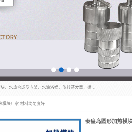
郑州杜甫仪器厂主营：低温冷却液循环泵、加热模块、水热合成反应釜、水油浴锅、旋转蒸发器、循环水真空泵等产品。郑州杜甫仪器厂在众多的教学仪器行业中依靠科技力量扬长避短、迅速发展，成为国家教委*生产教学仪器的厂家，产品具有国内良好水平，主导产品通过ISO9002质量认证。
热模块厂家 材料均匀度好
秦皇岛圆形加热模块