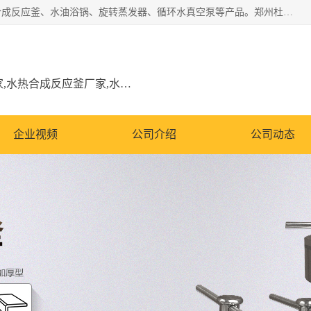
郑州杜甫仪器厂主营：低温冷却液循环泵、加热模块、水热合成反应釜、水油浴锅、旋转蒸发器、循环水真空泵等产品。郑州杜甫仪器厂在众多的教学仪器行业中依靠科技力量扬长避短、迅速发展，成为国家教委*生产教学仪器的厂家，产品具有国内良好水平，主导产品通过ISO9002质量认证。
低温冷却液循环泵厂家,加热模块厂家,水热合成反应釜厂家,水油浴锅厂家,旋转蒸发器厂家
企业视频
公司介绍
公司动态