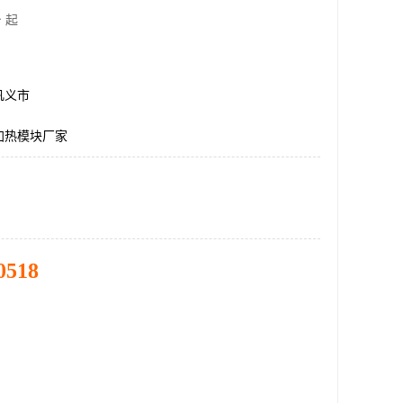
 起
巩义市
加热模块厂家
0518