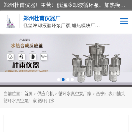
郑州杜甫仪器厂主营：低温冷却液循环泵、加热模块、水热合成反应釜、水油浴锅、旋转蒸发器、循环水真空泵等产品。郑州杜甫仪器厂在众多的教学仪器行业中依靠科技力量扬长避短、迅速发展，成为国家教委*生产教学仪器的厂家，产品具有国内良好水平，主导产品通过ISO9002质量认证。
郑州杜甫仪器厂
低温冷却液循环泵厂家,加热模块厂家,水热合成反应釜厂家,水油浴锅厂家,旋转蒸发器厂家
循环水真空泵厂家
水热合成反应釜厂家
低温冷却液循环泵厂家
加热模块厂家
水油浴锅厂家
气流烘干器
当前位置：
首页
>
供应商机
>
循环水真空泵厂家
> 西宁四表四抽头
旋转蒸发器厂家
双层玻璃反应釜10L
循环水真空泵厂家 循环用水
高低温一体机
不锈钢高压反应釜
高温循环油浴锅母
五抽头循环水真空泵