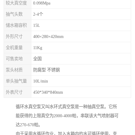
较大真空度
0.098Mpa
抽气头数
2-4个
储水箱容积
15L
外形尺寸
400×280×420mm
全机重量
11Kg
可售卖地
全国
泵头材质
防腐型 不锈钢
单头抽气量
10L/min
外表尺寸
450*340*840mm
循环水真空泵又叫水环式真空泵是一种抽真空泵。它所
能获得的上限真空为2000-4000帕，串联该大气喷射器可
达270-670帕。
由于采用水循环作业，加入水箱内的水可循环使用，克