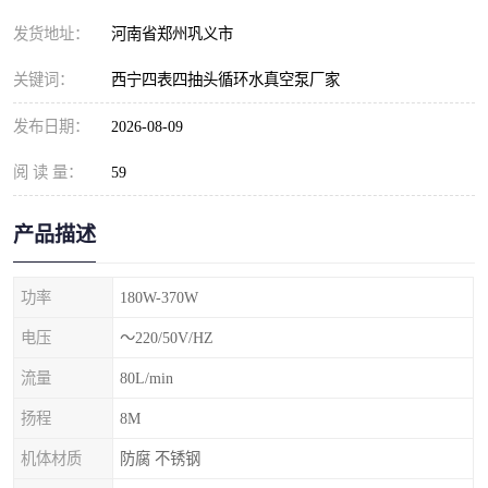
发货地址：
河南省郑州巩义市
关键词：
西宁四表四抽头循环水真空泵厂家
发布日期：
2026-08-09
阅 读 量：
59
产品描述
功率
180W-370W
电压
～220/50V/HZ
流量
80L/min
扬程
8M
机体材质
防腐 不锈钢