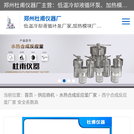
郑州杜甫仪器厂主营：低温冷却液循环泵、加热模块、水热合成反应釜、水油浴锅、旋转蒸发器、循环水真空泵等产品。郑州杜甫仪器厂在众多的教学仪器行业中依靠科技力量扬长避短、迅速发展，成为国家教委*生产教学仪器的厂家，产品具有国内良好水平，主导产品通过ISO9002质量认证。
郑州杜甫仪器厂
低温冷却液循环泵厂家,加热模块厂家,水热合成反应釜厂家,水油浴锅厂家,旋转蒸发器厂家
循环水真空泵厂家
水热合成反应釜厂家
低温冷却液循环泵厂家
加热模块厂家
水油浴锅厂家
气流烘干器
当前位置：
首页
>
供应商机
>
水热合成反应釜厂家
> 西宁合成反应
旋转蒸发器厂家
双层玻璃反应釜10L
釜厂家 安全系数高
高低温一体机
不锈钢高压反应釜
高温循环油浴锅母
五抽头循环水真空泵