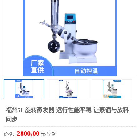
多功能水浴锅
多功能油浴锅
单层玻璃反应釜
低温恒温反应浴槽
磁力搅拌器
电动搅拌器
加热模块
福州5L旋转蒸发器 运行性能平稳 让蒸馏与放料
同步
2800.00
价格：
元/台 起