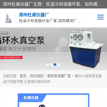
郑州杜甫仪器厂主营：低温冷却液循环泵、加热模块、水热合成反应釜、水油浴锅、旋转蒸发器、循环水真空泵等产品。郑州杜甫仪器厂在众多的教学仪器行业中依靠科技力量扬长避短、迅速发展，成为国家教委*生产教学仪器的厂家，产品具有国内良好水平，主导产品通过ISO9002质量认证。
郑州杜甫仪器厂
低温冷却液循环泵厂家,加热模块厂家,水热合成反应釜厂家,水油浴锅厂家,旋转蒸发器厂家
循环水真空泵厂家
水热合成反应釜厂家
低温冷却液循环泵厂家
加热模块厂家
水油浴锅厂家
气流烘干器
当前位置：
首页
>
供应商机
>
旋转蒸发器厂家
> 福州5L旋转蒸发器
旋转蒸发器厂家
双层玻璃反应釜10L
运行性能平稳 让蒸馏与放料同步
高低温一体机
不锈钢高压反应釜
高温循环油浴锅母
五抽头循环水真空泵