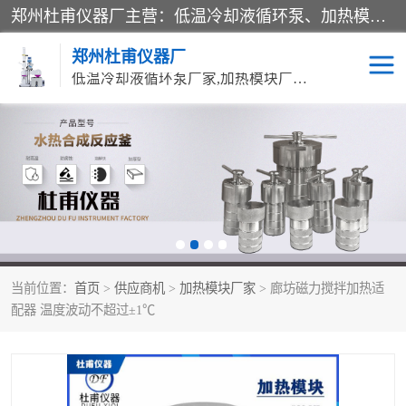
郑州杜甫仪器厂主营：低温冷却液循环泵、加热模块、水热合成反应釜、水油浴锅、旋转蒸发器、循环水真空泵等产品。郑州杜甫仪器厂在众多的教学仪器行业中依靠科技力量扬长避短、迅速发展，成为国家教委*生产教学仪器的厂家，产品具有国内良好水平，主导产品通过ISO9002质量认证。
郑州杜甫仪器厂
低温冷却液循环泵厂家,加热模块厂家,水热合成反应釜厂家,水油浴锅厂家,旋转蒸发器厂家
循环水真空泵厂家
水热合成反应釜厂家
低温冷却液循环泵厂家
加热模块厂家
水油浴锅厂家
气流烘干器
当前位置：
首页
>
供应商机
>
加热模块厂家
> 廊坊磁力搅拌加热适
旋转蒸发器厂家
双层玻璃反应釜10L
配器 温度波动不超过±1℃
高低温一体机
不锈钢高压反应釜
高温循环油浴锅母
五抽头循环水真空泵