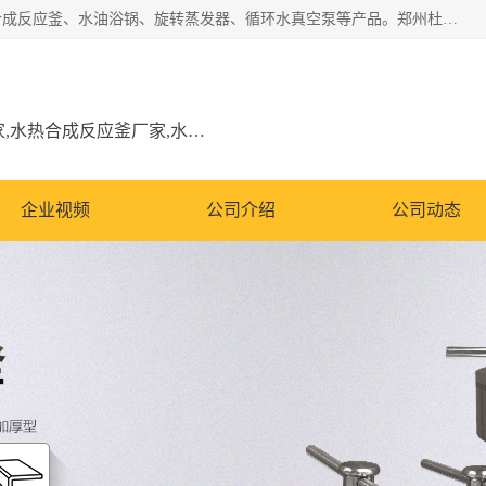
郑州杜甫仪器厂主营：低温冷却液循环泵、加热模块、水热合成反应釜、水油浴锅、旋转蒸发器、循环水真空泵等产品。郑州杜甫仪器厂在众多的教学仪器行业中依靠科技力量扬长避短、迅速发展，成为国家教委*生产教学仪器的厂家，产品具有国内良好水平，主导产品通过ISO9002质量认证。
低温冷却液循环泵厂家,加热模块厂家,水热合成反应釜厂家,水油浴锅厂家,旋转蒸发器厂家
企业视频
公司介绍
公司动态