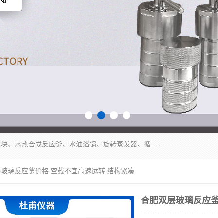
郑州杜甫仪器厂主营：低温冷却液循环泵、加热模块、水热合成反应釜、水油浴锅、旋转蒸发器、循环水真空泵等产品。郑州杜甫仪器厂在众多的教学仪器行业中依靠科技力量扬长避短、迅速发展，成为国家教委*生产教学仪器的厂家，产品具有国内良好水平，主导产品通过ISO9002质量认证。
层玻璃反应釜价格 空载不宜高速运转 结构紧凑
合肥双层玻璃反应釜