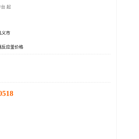
/台 起
巩义市
璃反应釜价格
0518