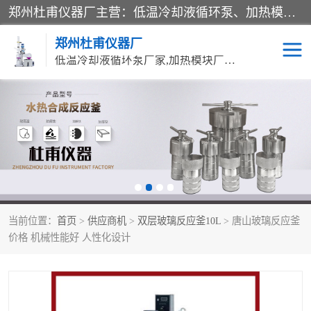
郑州杜甫仪器厂主营：低温冷却液循环泵、加热模块、水热合成反应釜、水油浴锅、旋转蒸发器、循环水真空泵等产品。郑州杜甫仪器厂在众多的教学仪器行业中依靠科技力量扬长避短、迅速发展，成为国家教委*生产教学仪器的厂家，产品具有国内良好水平，主导产品通过ISO9002质量认证。
郑州杜甫仪器厂
低温冷却液循环泵厂家,加热模块厂家,水热合成反应釜厂家,水油浴锅厂家,旋转蒸发器厂家
循环水真空泵厂家
水热合成反应釜厂家
低温冷却液循环泵厂家
加热模块厂家
水油浴锅厂家
气流烘干器
当前位置：
首页
>
供应商机
>
双层玻璃反应釜10L
> 唐山玻璃反应釜
旋转蒸发器厂家
双层玻璃反应釜10L
价格 机械性能好 人性化设计
高低温一体机
不锈钢高压反应釜
高温循环油浴锅母
五抽头循环水真空泵