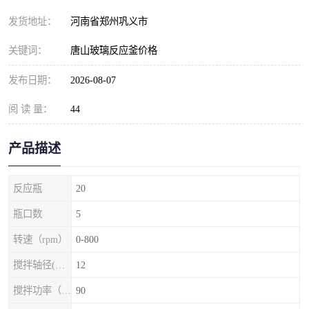
发货地址：
河南省郑州巩义市
关键词：
唐山玻璃反应釜价格
发布日期：
2026-08-07
阅 读 量：
44
产品描述
反应瓶
20
瓶口数
5
转速（rpm）
0-800
搅拌轴径(mm)
12
搅拌功率（w）
90