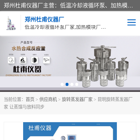
郑州杜甫仪器厂主营：低温冷却液循环泵、加热模块、水热合成反应釜、水油浴锅、旋转蒸发器、循环水真空泵等产品。郑州杜甫仪器厂在众多的教学仪器行业中依靠科技力量扬长避短、迅速发展，成为国家教委*生产教学仪器的厂家，产品具有国内良好水平，主导产品通过ISO9002质量认证。
郑州杜甫仪器厂
低温冷却液循环泵厂家,加热模块厂家,水热合成反应釜厂家,水油浴锅厂家,旋转蒸发器厂家
循环水真空泵厂家
水热合成反应釜厂家
低温冷却液循环泵厂家
加热模块厂家
水油浴锅厂家
气流烘干器
当前位置：
首页
>
供应商机
>
旋转蒸发器厂家
> 昆明旋转蒸发器厂
旋转蒸发器厂家
双层玻璃反应釜10L
家 让蒸馏与放料同步
高低温一体机
不锈钢高压反应釜
高温循环油浴锅母
五抽头循环水真空泵