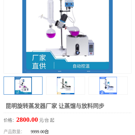
多功能水浴锅
多功能油浴锅
单层玻璃反应釜
低温恒温反应浴槽
磁力搅拌器
电动搅拌器
加热模块
昆明旋转蒸发器厂家 让蒸馏与放料同步
2800.00
价格：
元/台 起
产品数量：
9999.00台