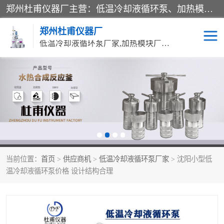
郑州杜甫仪器厂主营：低温冷却液循环泵、加热模块、水热合成反应釜、水油浴锅、旋转蒸发器、循环水真空泵等产品。郑州杜甫仪器厂在众多的教学仪器行业中依靠科技力量扬长避短、迅速发展，成为国家教委*生产教学仪器的厂家，产品具有国内良好水平，主导产品通过ISO9002质量认证。
郑州杜甫仪器厂
低温冷却液循环泵厂家,加热模块厂家,水热合成反应釜厂家,水油浴锅厂家,旋转蒸发器厂家
循环水真空泵厂家
水热合成反应釜厂家
低温冷却液循环泵厂家
加热模块厂家
水油浴锅厂家
气流烘干器
当前位置：
首页
>
供应商机
>
低温冷却液循环泵厂家
> 沈阳小型低
旋转蒸发器厂家
双层玻璃反应釜10L
温冷却液循环泵价格 设计结构合理
高低温一体机
不锈钢高压反应釜
高温循环油浴锅母
五抽头循环水真空泵