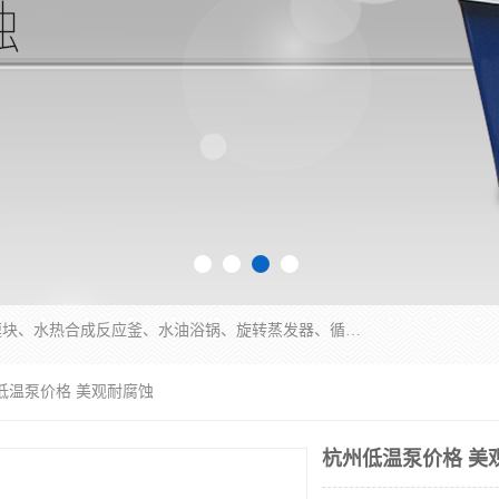
郑州杜甫仪器厂主营：低温冷却液循环泵、加热模块、水热合成反应釜、水油浴锅、旋转蒸发器、循环水真空泵等产品。郑州杜甫仪器厂在众多的教学仪器行业中依靠科技力量扬长避短、迅速发展，成为国家教委*生产教学仪器的厂家，产品具有国内良好水平，主导产品通过ISO9002质量认证。
州低温泵价格 美观耐腐蚀
杭州低温泵价格 美