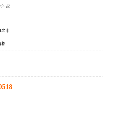
/台 起
巩义市
价格
0518