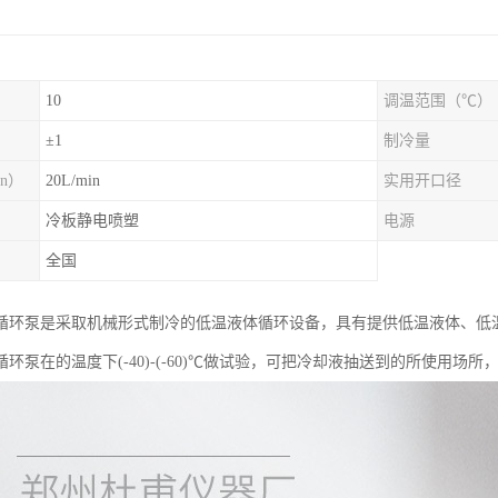
10
调温范围（℃）
）
±1
制冷量
n）
20L/min
实用开口径
冷板静电喷塑
电源
全国
循环泵是采取机械形式制冷的低温液体循环设备，具有提供低温液体、低
环泵在的温度下(-40)-(-60)℃做试验，可把冷却液抽送到的所使用场