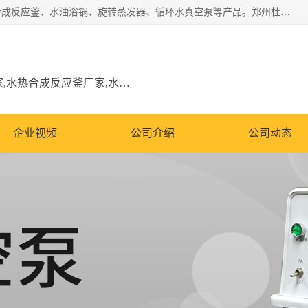
郑州杜甫仪器厂主营：低温冷却液循环泵、加热模块、水热合成反应釜、水油浴锅、旋转蒸发器、循环水真空泵等产品。郑州杜甫仪器厂在众多的教学仪器行业中依靠科技力量扬长避短、迅速发展，成为国家教委*生产教学仪器的厂家，产品具有国内良好水平，主导产品通过ISO9002质量认证。
低温冷却液循环泵厂家,加热模块厂家,水热合成反应釜厂家,水油浴锅厂家,旋转蒸发器厂家
企业视频
公司介绍
公司动态