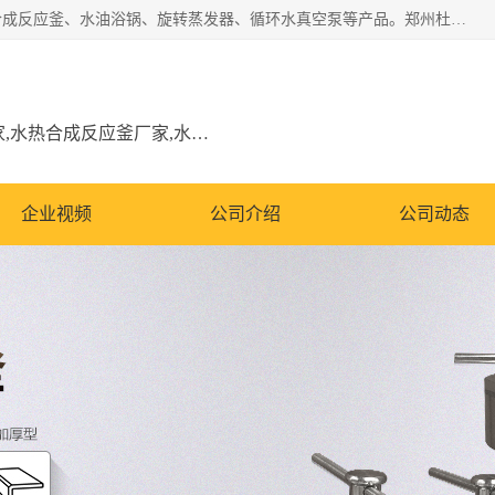
郑州杜甫仪器厂主营：低温冷却液循环泵、加热模块、水热合成反应釜、水油浴锅、旋转蒸发器、循环水真空泵等产品。郑州杜甫仪器厂在众多的教学仪器行业中依靠科技力量扬长避短、迅速发展，成为国家教委*生产教学仪器的厂家，产品具有国内良好水平，主导产品通过ISO9002质量认证。
低温冷却液循环泵厂家,加热模块厂家,水热合成反应釜厂家,水油浴锅厂家,旋转蒸发器厂家
企业视频
公司介绍
公司动态