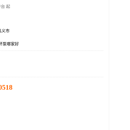
/台 起
巩义市
环泵哪家好
0518