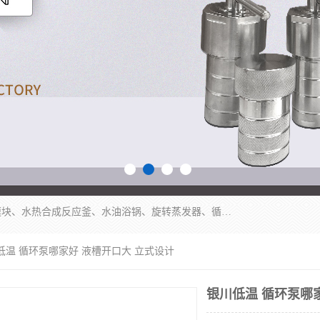
郑州杜甫仪器厂主营：低温冷却液循环泵、加热模块、水热合成反应釜、水油浴锅、旋转蒸发器、循环水真空泵等产品。郑州杜甫仪器厂在众多的教学仪器行业中依靠科技力量扬长避短、迅速发展，成为国家教委*生产教学仪器的厂家，产品具有国内良好水平，主导产品通过ISO9002质量认证。
低温 循环泵哪家好 液槽开口大 立式设计
银川低温 循环泵哪