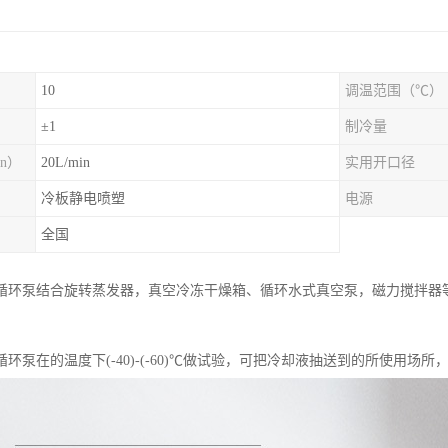
10
调温范围（℃）
）
±1
制冷量
n）
20L/min
实用开口径
冷板静电喷塑
电源
全国
循环泵结合旋转蒸发器，真空冷冻干燥箱、循环水式真空泵，磁力搅拌器
环泵在的温度下(-40)-(-60)℃做试验，可把冷却液抽送到的所使用场