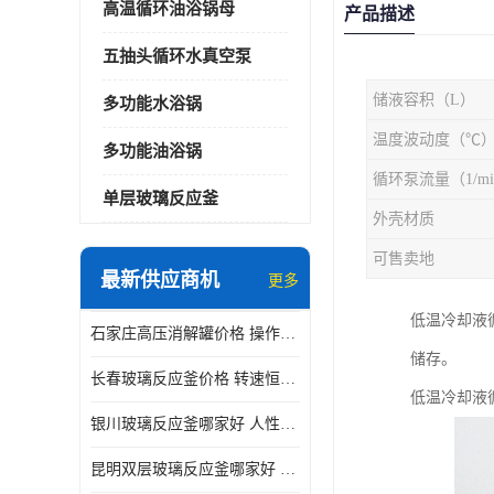
高温循环油浴锅母
产品描述
五抽头循环水真空泵
储液容积（L）
多功能水浴锅
温度波动度（℃
多功能油浴锅
循环泵流量（1/mi
单层玻璃反应釜
外壳材质
可售卖地
最新供应商机
更多
低温冷却液
石家庄高压消解罐价格 操作简单 使用安全
储存。
长春玻璃反应釜价格 转速恒定 机械性能好
低温冷却液循
银川玻璃反应釜哪家好 人性化设计 可连续工作
昆明双层玻璃反应釜哪家好 人性化设计 可连续工作 机械性能好