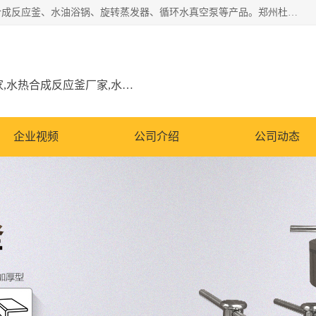
郑州杜甫仪器厂主营：低温冷却液循环泵、加热模块、水热合成反应釜、水油浴锅、旋转蒸发器、循环水真空泵等产品。郑州杜甫仪器厂在众多的教学仪器行业中依靠科技力量扬长避短、迅速发展，成为国家教委*生产教学仪器的厂家，产品具有国内良好水平，主导产品通过ISO9002质量认证。
低温冷却液循环泵厂家,加热模块厂家,水热合成反应釜厂家,水油浴锅厂家,旋转蒸发器厂家
企业视频
公司介绍
公司动态