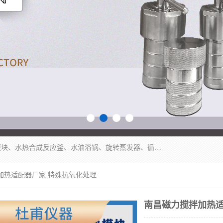
郑州杜甫仪器厂主营：低温冷却液循环泵、加热模块、水热合成反应釜、水油浴锅、旋转蒸发器、循环水真空泵等产品。郑州杜甫仪器厂在众多的教学仪器行业中依靠科技力量扬长避短、迅速发展，成为国家教委*生产教学仪器的厂家，产品具有国内良好水平，主导产品通过ISO9002质量认证。
加热适配器厂家 特殊抗氧化处理
南昌磁力搅拌加热适