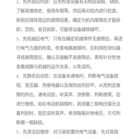
2、先外部后内部：应先检查设备有无明显裂痕、缺损，
了解其维修史、使用年限等，然后再对机内进行检查。
拆前应排除周边的故障因素，确定为机内故障后才能拆
卸，否则，盲目拆卸，可能将设备越修越坏。
3、先机械后电气：只有在确定机械零件无故障后，再进
行电气方面的检查。检查电路故障时，应利用检测仪器
寻找故障部位，确认无接触不良故障后，再有针对性地
查看线路与机械的运作关系，以免误判。
4、先静态后动态：在设备未通电时，判断电气设备按
钮、变压器、热继电器以及保险丝的好坏，从而判定故
障的所在。通电试验，听其声、测参数、判断故障，后
进行维修。如在电动机缺相时，若测量三相电压值无法
着判别时，就应该听其声，单测每相对地电压，方可判
断哪一相缺损。
5、先清洁后维修：对污染较重的电气设备，先对其按