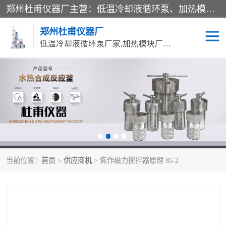
郑州杜甫仪器厂主营：低温冷却液循环泵、加热模块、水热合成反应釜、水油浴锅、旋转蒸发器、循环水真空泵等产品。郑州杜甫仪器厂在众多的教学仪器行业中依靠科技力量扬长避短、迅速发展，成为国家教委*生产教学仪器的厂家，产品具有国内良好水平，主导产品通过ISO9002质量认证。
郑州杜甫仪器厂
低温冷却液循环泵厂家,加热模块厂家,水热合成反应釜厂家,水油浴锅厂家,旋转蒸发器厂家
循环水真空泵厂家
水热合成反应釜厂家
低温冷却液循环泵厂家
加热模块厂家
水油浴锅厂家
气流烘干器
当前位置：
首页
>
供应商机
> 焦作磁力搅拌器原理 85-2
旋转蒸发器厂家
双层玻璃反应釜10L
高低温一体机
不锈钢高压反应釜
高温循环油浴锅母
五抽头循环水真空泵