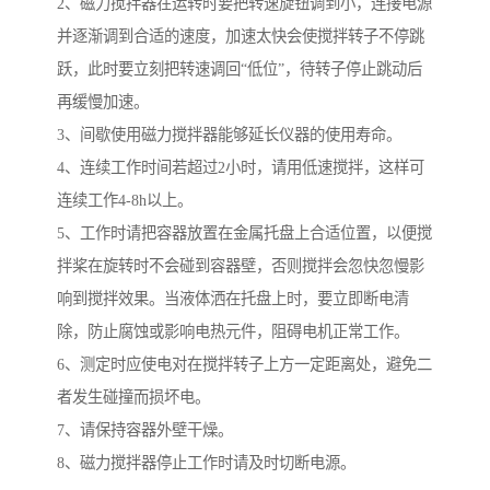
2、磁力搅拌器在运转时要把转速旋钮调到小，连接电源
并逐渐调到合适的速度，加速太快会使搅拌转子不停跳
跃，此时要立刻把转速调回“低位”，待转子停止跳动后
再缓慢加速。
3、间歇使用磁力搅拌器能够延长仪器的使用寿命。
4、连续工作时间若超过2小时，请用低速搅拌，这样可
连续工作4-8h以上。
5、工作时请把容器放置在金属托盘上合适位置，以便搅
拌桨在旋转时不会碰到容器壁，否则搅拌会忽快忽慢影
响到搅拌效果。当液体洒在托盘上时，要立即断电清
除，防止腐蚀或影响电热元件，阻碍电机正常工作。
6、测定时应使电对在搅拌转子上方一定距离处，避免二
者发生碰撞而损坏电。
7、请保持容器外壁干燥。
8、磁力搅拌器停止工作时请及时切断电源。