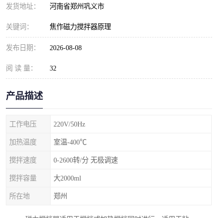
发货地址：
河南省郑州巩义市
关键词：
焦作磁力搅拌器原理
发布日期：
2026-08-08
阅 读 量：
32
产品描述
工作电压
220V/50Hz
加热温度
室温-400℃
搅拌速度
0-2600转/分 无极调速
搅拌容量
大2000ml
所在地
郑州