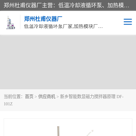
郑州杜甫仪器厂主营：低温冷却液循环泵、加热模块、水热合成反应釜、水油浴锅、旋转蒸发器、循环水真空泵等产品。郑州杜甫仪器厂在众多的教学仪器行业中依靠科技力量扬长避短、迅速发展，成为国家教委*生产教学仪器的厂家，产品具有国内良好水平，主导产品通过ISO9002质量认证。
郑州杜甫仪器厂
低温冷却液循环泵厂家,加热模块厂家,水热合成反应釜厂家,水油浴锅厂家,旋转蒸发器厂家
当前位置：
首页
>
供应商机
> 新乡智能数显磁力搅拌器原理 DF-
101Z