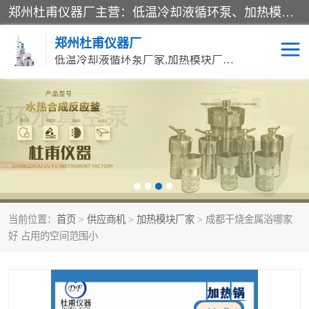
郑州杜甫仪器厂主营：低温冷却液循环泵、加热模块、水热合成反应釜、水油浴锅、旋转蒸发器、循环水真空泵等产品。郑州杜甫仪器厂在众多的教学仪器行业中依靠科技力量扬长避短、迅速发展，成为国家教委*生产教学仪器的厂家，产品具有国内良好水平，主导产品通过ISO9002质量认证。
郑州杜甫仪器厂
低温冷却液循环泵厂家,加热模块厂家,水热合成反应釜厂家,水油浴锅厂家,旋转蒸发器厂家
循环水真空泵厂家
水热合成反应釜厂家
低温冷却液循环泵厂家
加热模块厂家
水油浴锅厂家
气流烘干器
当前位置：
首页
>
供应商机
>
加热模块厂家
> 成都干烧金属浴哪家
旋转蒸发器厂家
双层玻璃反应釜10L
好 占用的空间范围小
高低温一体机
不锈钢高压反应釜
高温循环油浴锅母
五抽头循环水真空泵