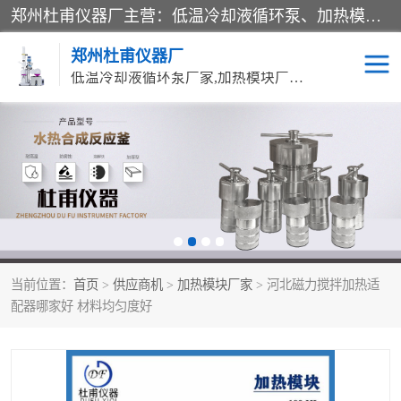
郑州杜甫仪器厂主营：低温冷却液循环泵、加热模块、水热合成反应釜、水油浴锅、旋转蒸发器、循环水真空泵等产品。郑州杜甫仪器厂在众多的教学仪器行业中依靠科技力量扬长避短、迅速发展，成为国家教委*生产教学仪器的厂家，产品具有国内良好水平，主导产品通过ISO9002质量认证。
郑州杜甫仪器厂
低温冷却液循环泵厂家,加热模块厂家,水热合成反应釜厂家,水油浴锅厂家,旋转蒸发器厂家
循环水真空泵厂家
水热合成反应釜厂家
低温冷却液循环泵厂家
加热模块厂家
水油浴锅厂家
气流烘干器
当前位置：
首页
>
供应商机
>
加热模块厂家
> 河北磁力搅拌加热适
旋转蒸发器厂家
双层玻璃反应釜10L
配器哪家好 材料均匀度好
高低温一体机
不锈钢高压反应釜
高温循环油浴锅母
五抽头循环水真空泵