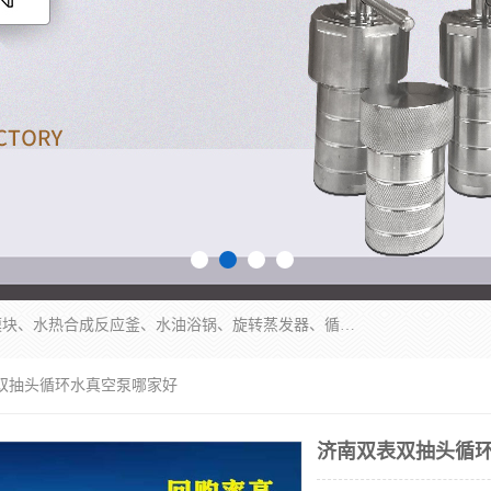
郑州杜甫仪器厂主营：低温冷却液循环泵、加热模块、水热合成反应釜、水油浴锅、旋转蒸发器、循环水真空泵等产品。郑州杜甫仪器厂在众多的教学仪器行业中依靠科技力量扬长避短、迅速发展，成为国家教委*生产教学仪器的厂家，产品具有国内良好水平，主导产品通过ISO9002质量认证。
表双抽头循环水真空泵哪家好
济南双表双抽头循