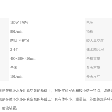
180W-370W
电压
80L/min
扬程
防腐 不锈钢
较大真空度
2-4个
储水箱容积
400×280×420mm
全机重量
全国
泵头材质
10L/min
外表尺寸
泵是在循环水多用真空泵的基础上，根据实验室面积较小这一特点，改进
泵是在循环水多用真空泵的基础上；具有体积小、重量轻、外型美观等特
，射流装置。