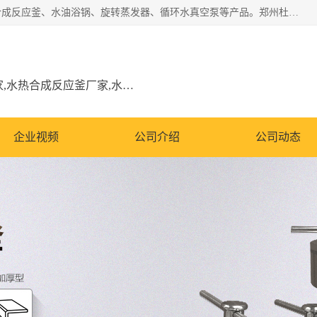
郑州杜甫仪器厂主营：低温冷却液循环泵、加热模块、水热合成反应釜、水油浴锅、旋转蒸发器、循环水真空泵等产品。郑州杜甫仪器厂在众多的教学仪器行业中依靠科技力量扬长避短、迅速发展，成为国家教委*生产教学仪器的厂家，产品具有国内良好水平，主导产品通过ISO9002质量认证。
低温冷却液循环泵厂家,加热模块厂家,水热合成反应釜厂家,水油浴锅厂家,旋转蒸发器厂家
企业视频
公司介绍
公司动态