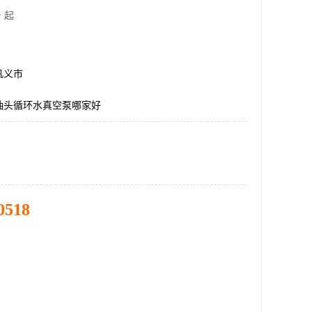
 起
巩义市
抽头循环水真空泵哪家好
0518