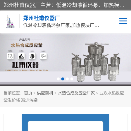
郑州杜甫仪器厂主营：低温冷却液循环泵、加热模块、水热合成反应釜、水油浴锅、旋转蒸发器、循环水真空泵等产品。郑州杜甫仪器厂在众多的教学仪器行业中依靠科技力量扬长避短、迅速发展，成为国家教委*生产教学仪器的厂家，产品具有国内良好水平，主导产品通过ISO9002质量认证。
郑州杜甫仪器厂
低温冷却液循环泵厂家,加热模块厂家,水热合成反应釜厂家,水油浴锅厂家,旋转蒸发器厂家
循环水真空泵厂家
水热合成反应釜厂家
低温冷却液循环泵厂家
加热模块厂家
水油浴锅厂家
气流烘干器
当前位置：
首页
>
供应商机
>
水热合成反应釜厂家
> 武汉水热反应
旋转蒸发器厂家
双层玻璃反应釜10L
釜发价格 减少污染
高低温一体机
不锈钢高压反应釜
高温循环油浴锅母
五抽头循环水真空泵