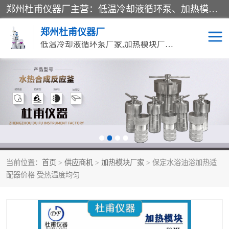
郑州杜甫仪器厂主营：低温冷却液循环泵、加热模块、水热合成反应釜、水油浴锅、旋转蒸发器、循环水真空泵等产品。郑州杜甫仪器厂在众多的教学仪器行业中依靠科技力量扬长避短、迅速发展，成为国家教委*生产教学仪器的厂家，产品具有国内良好水平，主导产品通过ISO9002质量认证。
郑州杜甫仪器厂
低温冷却液循环泵厂家,加热模块厂家,水热合成反应釜厂家,水油浴锅厂家,旋转蒸发器厂家
循环水真空泵厂家
水热合成反应釜厂家
低温冷却液循环泵厂家
加热模块厂家
水油浴锅厂家
气流烘干器
当前位置：
首页
>
供应商机
>
加热模块厂家
> 保定水浴油浴加热适
旋转蒸发器厂家
双层玻璃反应釜10L
配器价格 受热温度均匀
高低温一体机
不锈钢高压反应釜
高温循环油浴锅母
五抽头循环水真空泵