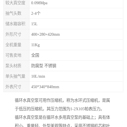
较大真空度
0.098Mpa
抽气头数
2-4个
储水箱容积
15L
外形尺寸
400×280×420mm
全机重量
11Kg
可售卖地
全国
泵头材质
防腐型 不锈钢
单头抽气量
10L/min
外表尺寸
450*340*840mm
循环水真空泵可用作压缩机，称为水环式压缩机，是属
于低压的压缩机，其压力范围为1-2X105帕表压力。
循环水真空泵是在循环水多用真空泵的基础上；具有体
积小、重量轻、外型美观等特点，采用不锈钢机芯和叶