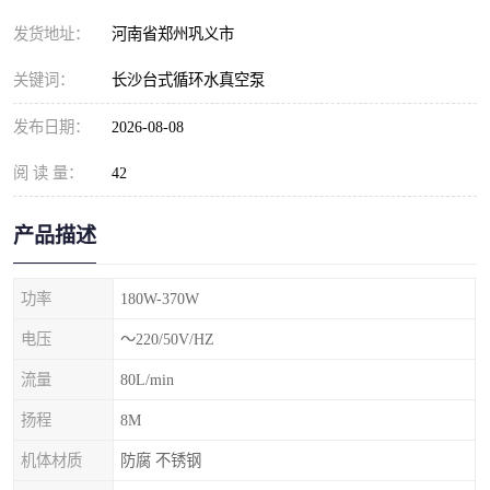
发货地址：
河南省郑州巩义市
关键词：
长沙台式循环水真空泵
发布日期：
2026-08-08
阅 读 量：
42
产品描述
功率
180W-370W
电压
～220/50V/HZ
流量
80L/min
扬程
8M
机体材质
防腐 不锈钢