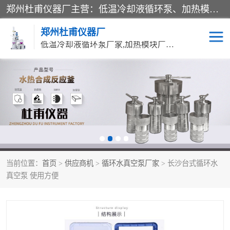
郑州杜甫仪器厂主营：低温冷却液循环泵、加热模块、水热合成反应釜、水油浴锅、旋转蒸发器、循环水真空泵等产品。郑州杜甫仪器厂在众多的教学仪器行业中依靠科技力量扬长避短、迅速发展，成为国家教委*生产教学仪器的厂家，产品具有国内良好水平，主导产品通过ISO9002质量认证。
郑州杜甫仪器厂
低温冷却液循环泵厂家,加热模块厂家,水热合成反应釜厂家,水油浴锅厂家,旋转蒸发器厂家
循环水真空泵厂家
水热合成反应釜厂家
低温冷却液循环泵厂家
加热模块厂家
水油浴锅厂家
气流烘干器
当前位置：
首页
>
供应商机
>
循环水真空泵厂家
> 长沙台式循环水
旋转蒸发器厂家
双层玻璃反应釜10L
真空泵 使用方便
高低温一体机
不锈钢高压反应釜
高温循环油浴锅母
五抽头循环水真空泵