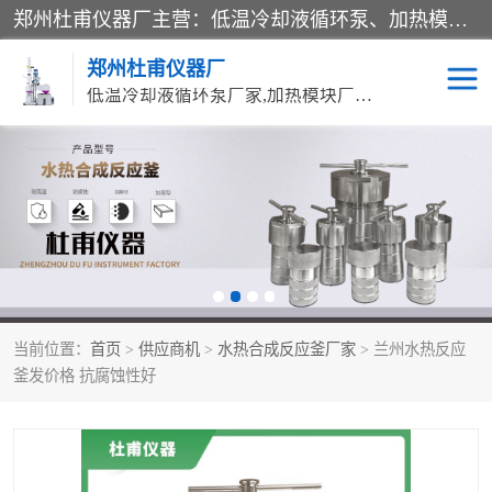
郑州杜甫仪器厂主营：低温冷却液循环泵、加热模块、水热合成反应釜、水油浴锅、旋转蒸发器、循环水真空泵等产品。郑州杜甫仪器厂在众多的教学仪器行业中依靠科技力量扬长避短、迅速发展，成为国家教委*生产教学仪器的厂家，产品具有国内良好水平，主导产品通过ISO9002质量认证。
郑州杜甫仪器厂
低温冷却液循环泵厂家,加热模块厂家,水热合成反应釜厂家,水油浴锅厂家,旋转蒸发器厂家
循环水真空泵厂家
水热合成反应釜厂家
低温冷却液循环泵厂家
加热模块厂家
水油浴锅厂家
气流烘干器
当前位置：
首页
>
供应商机
>
水热合成反应釜厂家
> 兰州水热反应
旋转蒸发器厂家
双层玻璃反应釜10L
釜发价格 抗腐蚀性好
高低温一体机
不锈钢高压反应釜
高温循环油浴锅母
五抽头循环水真空泵