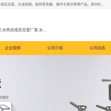
郑州杜甫仪器厂主营：低温冷却液循环泵、加热模块、水热合成反应釜、水油浴锅、旋转蒸发器、循环水真空泵等产品。郑州杜甫仪器厂在众多的教学仪器行业中依靠科技力量扬长避短、迅速发展，成为国家教委*生产教学仪器的厂家，产品具有国内良好水平，主导产品通过ISO9002质量认证。
低温冷却液循环泵厂家,加热模块厂家,水热合成反应釜厂家,水油浴锅厂家,旋转蒸发器厂家
企业视频
公司介绍
公司动态