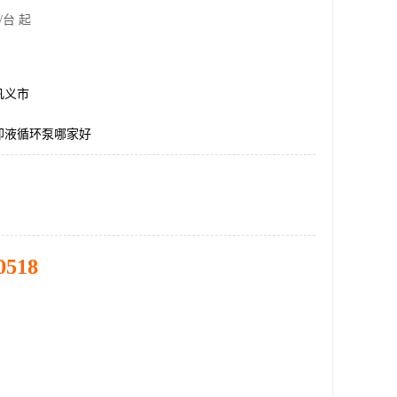
/台 起
巩义市
却液循环泵哪家好
0518