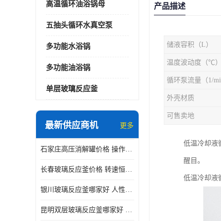
高温循环油浴锅母
产品描述
五抽头循环水真空泵
储液容积（L）
多功能水浴锅
温度波动度（℃
多功能油浴锅
循环泵流量（1/mi
单层玻璃反应釜
外壳材质
可售卖地
最新供应商机
更多
低温冷却液
石家庄高压消解罐价格 操作简单 使用安全
醒目。
长春玻璃反应釜价格 转速恒定 机械性能好
低温冷却液
银川玻璃反应釜哪家好 人性化设计 可连续工作
昆明双层玻璃反应釜哪家好 人性化设计 可连续工作 机械性能好