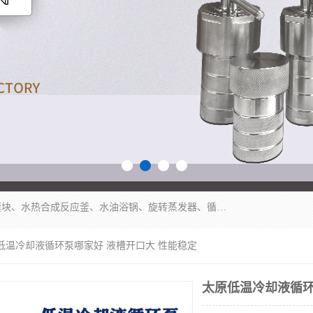
郑州杜甫仪器厂主营：低温冷却液循环泵、加热模块、水热合成反应釜、水油浴锅、旋转蒸发器、循环水真空泵等产品。郑州杜甫仪器厂在众多的教学仪器行业中依靠科技力量扬长避短、迅速发展，成为国家教委*生产教学仪器的厂家，产品具有国内良好水平，主导产品通过ISO9002质量认证。
原低温冷却液循环泵哪家好 液槽开口大 性能稳定
太原低温冷却液循环