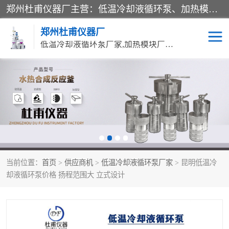
郑州杜甫仪器厂主营：低温冷却液循环泵、加热模块、水热合成反应釜、水油浴锅、旋转蒸发器、循环水真空泵等产品。郑州杜甫仪器厂在众多的教学仪器行业中依靠科技力量扬长避短、迅速发展，成为国家教委*生产教学仪器的厂家，产品具有国内良好水平，主导产品通过ISO9002质量认证。
郑州杜甫仪器厂
低温冷却液循环泵厂家,加热模块厂家,水热合成反应釜厂家,水油浴锅厂家,旋转蒸发器厂家
循环水真空泵厂家
水热合成反应釜厂家
低温冷却液循环泵厂家
加热模块厂家
水油浴锅厂家
气流烘干器
当前位置：
首页
>
供应商机
>
低温冷却液循环泵厂家
> 昆明低温冷
旋转蒸发器厂家
双层玻璃反应釜10L
却液循环泵价格 扬程范围大 立式设计
高低温一体机
不锈钢高压反应釜
高温循环油浴锅母
五抽头循环水真空泵