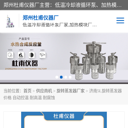
郑州杜甫仪器厂主营：低温冷却液循环泵、加热模块、水热合成反应釜、水油浴锅、旋转蒸发器、循环水真空泵等产品。郑州杜甫仪器厂在众多的教学仪器行业中依靠科技力量扬长避短、迅速发展，成为国家教委*生产教学仪器的厂家，产品具有国内良好水平，主导产品通过ISO9002质量认证。
郑州杜甫仪器厂
低温冷却液循环泵厂家,加热模块厂家,水热合成反应釜厂家,水油浴锅厂家,旋转蒸发器厂家
循环水真空泵厂家
水热合成反应釜厂家
低温冷却液循环泵厂家
加热模块厂家
水油浴锅厂家
气流烘干器
当前位置：
首页
>
供应商机
>
旋转蒸发器厂家
> 济南5L旋转蒸发器
旋转蒸发器厂家
双层玻璃反应釜10L
价格 自动控温 耐高温 耐腐蚀
高低温一体机
不锈钢高压反应釜
高温循环油浴锅母
五抽头循环水真空泵