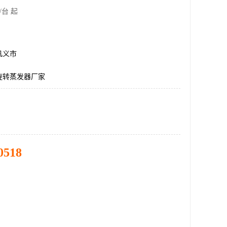
/台 起
巩义市
旋转蒸发器厂家
0518