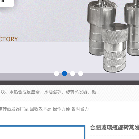
郑州杜甫仪器厂主营：低温冷却液循环泵、加热模块、水热合成反应釜、水油浴锅、旋转蒸发器、循环水真空泵等产品。郑州杜甫仪器厂在众多的教学仪器行业中依靠科技力量扬长避短、迅速发展，成为国家教委*生产教学仪器的厂家，产品具有国内良好水平，主导产品通过ISO9002质量认证。
旋转蒸发器厂家 回收效率高 操作方便 省时省力
合肥玻璃瓶旋转蒸发