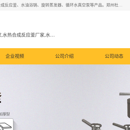
郑州杜甫仪器厂主营：低温冷却液循环泵、加热模块、水热合成反应釜、水油浴锅、旋转蒸发器、循环水真空泵等产品。郑州杜甫仪器厂在众多的教学仪器行业中依靠科技力量扬长避短、迅速发展，成为国家教委*生产教学仪器的厂家，产品具有国内良好水平，主导产品通过ISO9002质量认证。
低温冷却液循环泵厂家,加热模块厂家,水热合成反应釜厂家,水油浴锅厂家,旋转蒸发器厂家
企业视频
公司介绍
公司动态