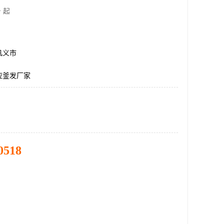
 起
巩义市
应釜发厂家
0518