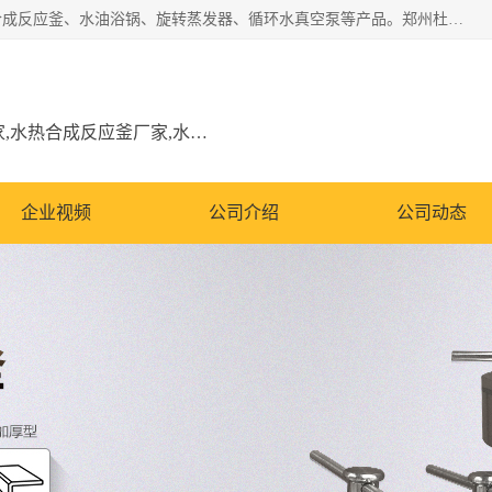
郑州杜甫仪器厂主营：低温冷却液循环泵、加热模块、水热合成反应釜、水油浴锅、旋转蒸发器、循环水真空泵等产品。郑州杜甫仪器厂在众多的教学仪器行业中依靠科技力量扬长避短、迅速发展，成为国家教委*生产教学仪器的厂家，产品具有国内良好水平，主导产品通过ISO9002质量认证。
低温冷却液循环泵厂家,加热模块厂家,水热合成反应釜厂家,水油浴锅厂家,旋转蒸发器厂家
企业视频
公司介绍
公司动态