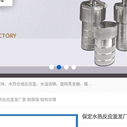
郑州杜甫仪器厂主营：低温冷却液循环泵、加热模块、水热合成反应釜、水油浴锅、旋转蒸发器、循环水真空泵等产品。郑州杜甫仪器厂在众多的教学仪器行业中依靠科技力量扬长避短、迅速发展，成为国家教委*生产教学仪器的厂家，产品具有国内良好水平，主导产品通过ISO9002质量认证。
热反应釜发厂家 耐腐蚀 结构合理
保定水热反应釜发厂