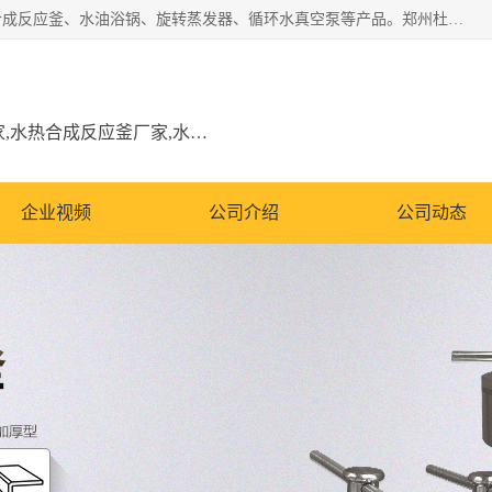
郑州杜甫仪器厂主营：低温冷却液循环泵、加热模块、水热合成反应釜、水油浴锅、旋转蒸发器、循环水真空泵等产品。郑州杜甫仪器厂在众多的教学仪器行业中依靠科技力量扬长避短、迅速发展，成为国家教委*生产教学仪器的厂家，产品具有国内良好水平，主导产品通过ISO9002质量认证。
低温冷却液循环泵厂家,加热模块厂家,水热合成反应釜厂家,水油浴锅厂家,旋转蒸发器厂家
企业视频
公司介绍
公司动态