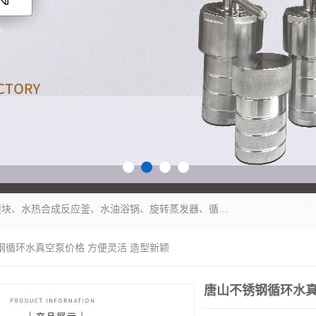
郑州杜甫仪器厂主营：低温冷却液循环泵、加热模块、水热合成反应釜、水油浴锅、旋转蒸发器、循环水真空泵等产品。郑州杜甫仪器厂在众多的教学仪器行业中依靠科技力量扬长避短、迅速发展，成为国家教委*生产教学仪器的厂家，产品具有国内良好水平，主导产品通过ISO9002质量认证。
钢循环水真空泵价格 方便灵活 造型新颖
唐山不锈钢循环水真