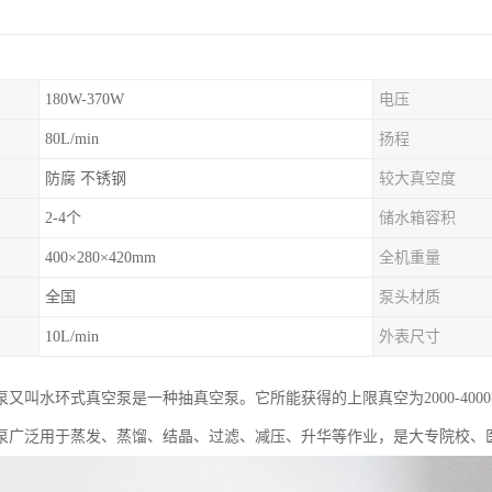
180W-370W
电压
80L/min
扬程
防腐 不锈钢
较大真空度
2-4个
储水箱容积
400×280×420mm
全机重量
全国
泵头材质
10L/min
外表尺寸
又叫水环式真空泵是一种抽真空泵。它所能获得的上限真空为2000-4000帕
泵广泛用于蒸发、蒸馏、结晶、过滤、减压、升华等作业，是大专院校、