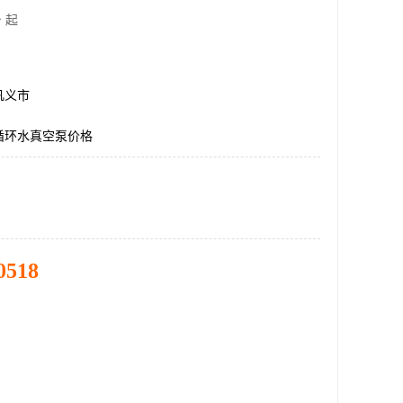
 起
巩义市
循环水真空泵价格
0518