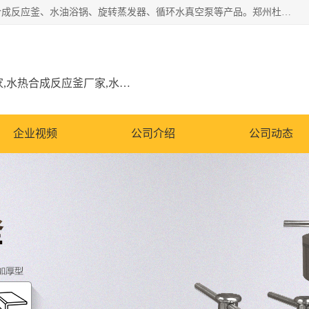
郑州杜甫仪器厂主营：低温冷却液循环泵、加热模块、水热合成反应釜、水油浴锅、旋转蒸发器、循环水真空泵等产品。郑州杜甫仪器厂在众多的教学仪器行业中依靠科技力量扬长避短、迅速发展，成为国家教委*生产教学仪器的厂家，产品具有国内良好水平，主导产品通过ISO9002质量认证。
低温冷却液循环泵厂家,加热模块厂家,水热合成反应釜厂家,水油浴锅厂家,旋转蒸发器厂家
企业视频
公司介绍
公司动态