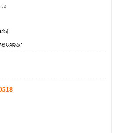
 起
巩义市
热模块哪家好
0518