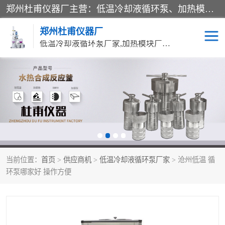
郑州杜甫仪器厂主营：低温冷却液循环泵、加热模块、水热合成反应釜、水油浴锅、旋转蒸发器、循环水真空泵等产品。郑州杜甫仪器厂在众多的教学仪器行业中依靠科技力量扬长避短、迅速发展，成为国家教委*生产教学仪器的厂家，产品具有国内良好水平，主导产品通过ISO9002质量认证。
郑州杜甫仪器厂
低温冷却液循环泵厂家,加热模块厂家,水热合成反应釜厂家,水油浴锅厂家,旋转蒸发器厂家
循环水真空泵厂家
水热合成反应釜厂家
低温冷却液循环泵厂家
加热模块厂家
水油浴锅厂家
气流烘干器
当前位置：
首页
>
供应商机
>
低温冷却液循环泵厂家
> 沧州低温 循
旋转蒸发器厂家
双层玻璃反应釜10L
环泵哪家好 操作方便
高低温一体机
不锈钢高压反应釜
高温循环油浴锅母
五抽头循环水真空泵