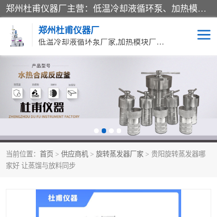
郑州杜甫仪器厂主营：低温冷却液循环泵、加热模块、水热合成反应釜、水油浴锅、旋转蒸发器、循环水真空泵等产品。郑州杜甫仪器厂在众多的教学仪器行业中依靠科技力量扬长避短、迅速发展，成为国家教委*生产教学仪器的厂家，产品具有国内良好水平，主导产品通过ISO9002质量认证。
郑州杜甫仪器厂
低温冷却液循环泵厂家,加热模块厂家,水热合成反应釜厂家,水油浴锅厂家,旋转蒸发器厂家
循环水真空泵厂家
水热合成反应釜厂家
低温冷却液循环泵厂家
加热模块厂家
水油浴锅厂家
气流烘干器
当前位置：
首页
>
供应商机
>
旋转蒸发器厂家
> 贵阳旋转蒸发器哪
旋转蒸发器厂家
双层玻璃反应釜10L
家好 让蒸馏与放料同步
高低温一体机
不锈钢高压反应釜
高温循环油浴锅母
五抽头循环水真空泵