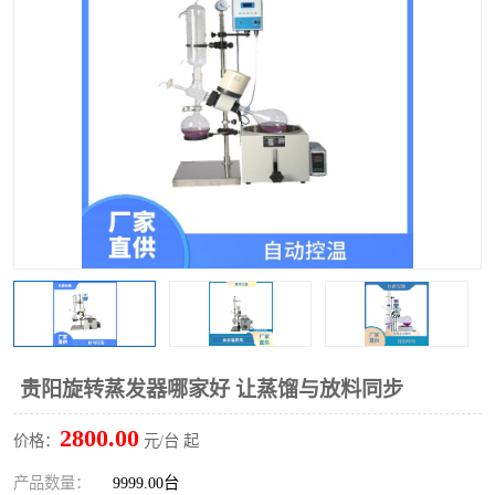
多功能水浴锅
多功能油浴锅
单层玻璃反应釜
低温恒温反应浴槽
磁力搅拌器
电动搅拌器
加热模块
贵阳旋转蒸发器哪家好 让蒸馏与放料同步
2800.00
价格：
元/台 起
产品数量：
9999.00台