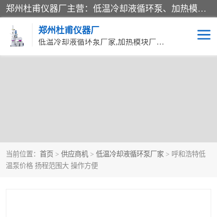
郑州杜甫仪器厂主营：低温冷却液循环泵、加热模块、水热合成反应釜、水油浴锅、旋转蒸发器、循环水真空泵等产品。郑州杜甫仪器厂在众多的教学仪器行业中依靠科技力量扬长避短、迅速发展，成为国家教委*生产教学仪器的厂家，产品具有国内良好水平，主导产品通过ISO9002质量认证。
郑州杜甫仪器厂
低温冷却液循环泵厂家,加热模块厂家,水热合成反应釜厂家,水油浴锅厂家,旋转蒸发器厂家
当前位置：
首页
>
供应商机
>
低温冷却液循环泵厂家
> 呼和浩特低
温泵价格 扬程范围大 操作方便