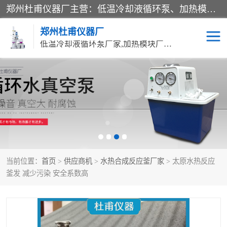
郑州杜甫仪器厂主营：低温冷却液循环泵、加热模块、水热合成反应釜、水油浴锅、旋转蒸发器、循环水真空泵等产品。郑州杜甫仪器厂在众多的教学仪器行业中依靠科技力量扬长避短、迅速发展，成为国家教委*生产教学仪器的厂家，产品具有国内良好水平，主导产品通过ISO9002质量认证。
郑州杜甫仪器厂
低温冷却液循环泵厂家,加热模块厂家,水热合成反应釜厂家,水油浴锅厂家,旋转蒸发器厂家
循环水真空泵厂家
水热合成反应釜厂家
低温冷却液循环泵厂家
加热模块厂家
水油浴锅厂家
气流烘干器
当前位置：
首页
>
供应商机
>
水热合成反应釜厂家
> 太原水热反应
旋转蒸发器厂家
双层玻璃反应釜10L
釜发 减少污染 安全系数高
高低温一体机
不锈钢高压反应釜
高温循环油浴锅母
五抽头循环水真空泵