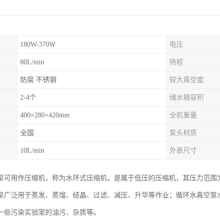
180W-370W
电压
80L/min
扬程
防腐 不锈钢
较大真空度
2-4个
储水箱容积
400×280×420mm
全机重量
全国
泵头材质
10L/min
外表尺寸
泵可用作压缩机，称为水环式压缩机，是属于低压的压缩机，其压力范围为1-
泵广泛用于蒸发、蒸馏、结晶、过滤、减压、升华等作业；循环水真空泵
一些污染实验室的油污、杂质等。