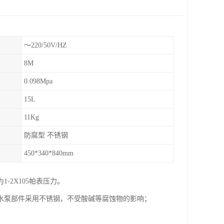
～220/50V/HZ
8M
0.098Mpa
15L
11Kg
防腐型 不锈钢
450*340*840mm
2X105帕表压力。
水泵部件采用不锈钢，不受酸碱等腐蚀物的影响；