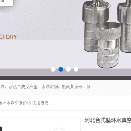
郑州杜甫仪器厂主营：低温冷却液循环泵、加热模块、水热合成反应釜、水油浴锅、旋转蒸发器、循环水真空泵等产品。郑州杜甫仪器厂在众多的教学仪器行业中依靠科技力量扬长避短、迅速发展，成为国家教委*生产教学仪器的厂家，产品具有国内良好水平，主导产品通过ISO9002质量认证。
循环水真空泵价格 使用方便
河北台式循环水真空