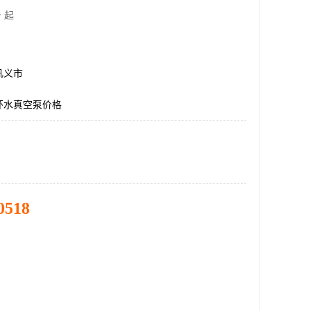
 起
巩义市
环水真空泵价格
0518