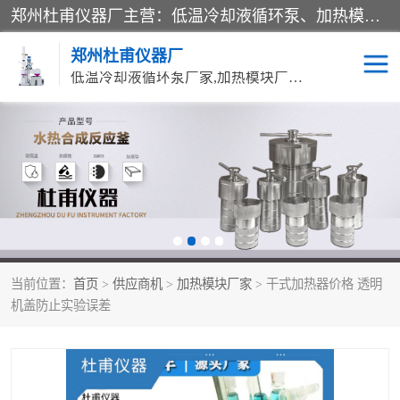
郑州杜甫仪器厂主营：低温冷却液循环泵、加热模块、水热合成反应釜、水油浴锅、旋转蒸发器、循环水真空泵等产品。郑州杜甫仪器厂在众多的教学仪器行业中依靠科技力量扬长避短、迅速发展，成为国家教委*生产教学仪器的厂家，产品具有国内良好水平，主导产品通过ISO9002质量认证。
郑州杜甫仪器厂
低温冷却液循环泵厂家,加热模块厂家,水热合成反应釜厂家,水油浴锅厂家,旋转蒸发器厂家
循环水真空泵厂家
水热合成反应釜厂家
低温冷却液循环泵厂家
加热模块厂家
水油浴锅厂家
气流烘干器
当前位置：
首页
>
供应商机
>
加热模块厂家
> 干式加热器价格 透明
旋转蒸发器厂家
双层玻璃反应釜10L
机盖防止实验误差
高低温一体机
不锈钢高压反应釜
高温循环油浴锅母
五抽头循环水真空泵