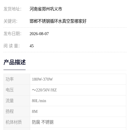
发货地址：
河南省郑州巩义市
关键词：
邯郸不锈钢循环水真空泵哪家好
发布日期：
2026-08-07
阅 读 量：
45
产品描述
功率
180W-370W
电压
～220/50V/HZ
流量
80L/min
扬程
8M
机体材质
防腐 不锈钢