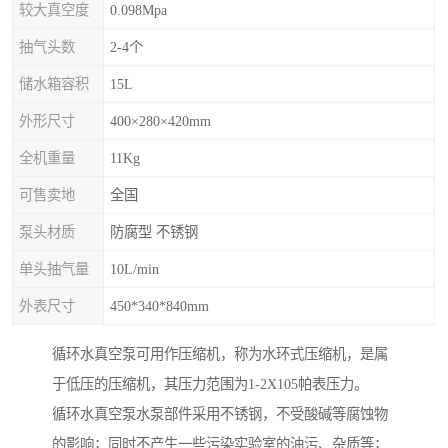
较大真空度
0.098Mpa
抽气头数
2-4个
储水箱容积
15L
外形尺寸
400×280×420mm
全机重量
11Kg
可售卖地
全国
泵头材质
防腐型 不锈钢
单头抽气量
10L/min
外表尺寸
450*340*840mm
循环水真空泵可用作压缩机，称为水环式压缩机，是属
于低压的压缩机，其压力范围为1-2X105帕表压力。
循环水真空泵水泵部件采用不锈钢，不受酸碱等腐蚀物
的影响；同时不产生一些污染实验室的油污、杂质等；