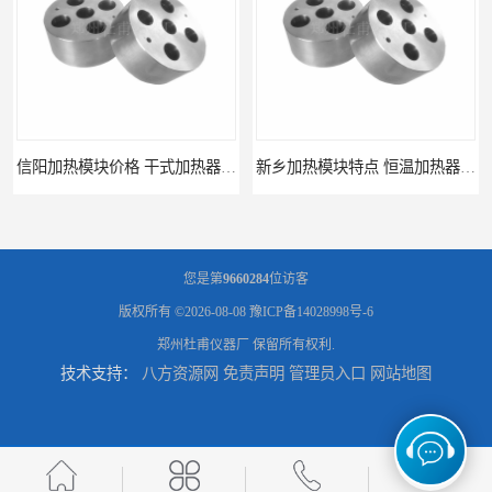
信阳加热模块价格 干式加热器 信誉好
新乡加热模块特点 恒温加热器 杜甫仪器
您是第
9660284
位访客
版权所有 ©2026-08-08
豫ICP备14028998号-6
郑州杜甫仪器厂
保留所有权利.
技术支持：
八方资源网
免责声明
管理员入口
网站地图
新乡加热模块报价 恒温加热器
濮阳加热模块批发 干烧金属浴