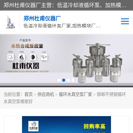
郑州杜甫仪器厂主营：低温冷却液循环泵、加热模块、水热合成反应釜、水油浴锅、旋转蒸发器、循环水真空泵等产品。郑州杜甫仪器厂在众多的教学仪器行业中依靠科技力量扬长避短、迅速发展，成为国家教委*生产教学仪器的厂家，产品具有国内良好水平，主导产品通过ISO9002质量认证。
郑州杜甫仪器厂
低温冷却液循环泵厂家,加热模块厂家,水热合成反应釜厂家,水油浴锅厂家,旋转蒸发器厂家
循环水真空泵厂家
水热合成反应釜厂家
低温冷却液循环泵厂家
加热模块厂家
水油浴锅厂家
气流烘干器
当前位置：
首页
>
供应商机
>
循环水真空泵厂家
> 邯郸不锈钢循环
旋转蒸发器厂家
双层玻璃反应釜10L
水真空泵哪家好
高低温一体机
不锈钢高压反应釜
高温循环油浴锅母
五抽头循环水真空泵