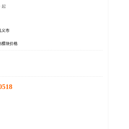
 起
巩义市
热模块价格
0518