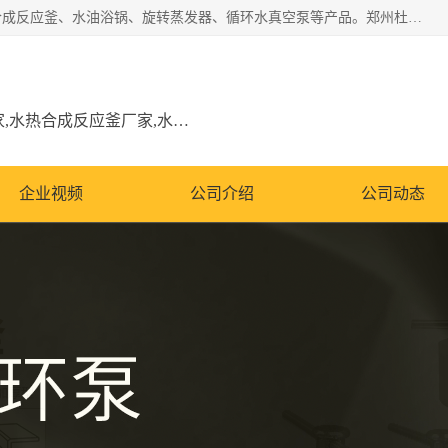
郑州杜甫仪器厂主营：低温冷却液循环泵、加热模块、水热合成反应釜、水油浴锅、旋转蒸发器、循环水真空泵等产品。郑州杜甫仪器厂在众多的教学仪器行业中依靠科技力量扬长避短、迅速发展，成为国家教委*生产教学仪器的厂家，产品具有国内良好水平，主导产品通过ISO9002质量认证。
低温冷却液循环泵厂家,加热模块厂家,水热合成反应釜厂家,水油浴锅厂家,旋转蒸发器厂家
企业视频
公司介绍
公司动态