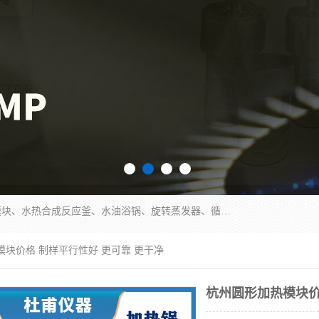
郑州杜甫仪器厂主营：低温冷却液循环泵、加热模块、水热合成反应釜、水油浴锅、旋转蒸发器、循环水真空泵等产品。郑州杜甫仪器厂在众多的教学仪器行业中依靠科技力量扬长避短、迅速发展，成为国家教委*生产教学仪器的厂家，产品具有国内良好水平，主导产品通过ISO9002质量认证。
模块价格 制样平行性好 更可靠 更干净
杭州圆形加热模块价