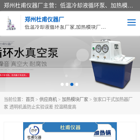
郑州杜甫仪器厂主营：低温冷却液循环泵、加热模块、水热合成反应釜、水油浴锅、旋转蒸发器、循环水真空泵等产品。郑州杜甫仪器厂在众多的教学仪器行业中依靠科技力量扬长避短、迅速发展，成为国家教委*生产教学仪器的厂家，产品具有国内良好水平，主导产品通过ISO9002质量认证。
郑州杜甫仪器厂
低温冷却液循环泵厂家,加热模块厂家,水热合成反应釜厂家,水油浴锅厂家,旋转蒸发器厂家
循环水真空泵厂家
水热合成反应釜厂家
低温冷却液循环泵厂家
加热模块厂家
水油浴锅厂家
气流烘干器
当前位置：
首页
>
供应商机
>
加热模块厂家
> 张家口干式加热器厂
旋转蒸发器厂家
双层玻璃反应釜10L
家 透明机盖防止实验误差 控温精度高
高低温一体机
不锈钢高压反应釜
高温循环油浴锅母
五抽头循环水真空泵