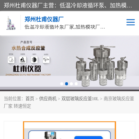
郑州杜甫仪器厂主营：低温冷却液循环泵、加热模块、水热合成反应釜、水油浴锅、旋转蒸发器、循环水真空泵等产品。郑州杜甫仪器厂在众多的教学仪器行业中依靠科技力量扬长避短、迅速发展，成为国家教委*生产教学仪器的厂家，产品具有国内良好水平，主导产品通过ISO9002质量认证。
郑州杜甫仪器厂
低温冷却液循环泵厂家,加热模块厂家,水热合成反应釜厂家,水油浴锅厂家,旋转蒸发器厂家
循环水真空泵厂家
水热合成反应釜厂家
低温冷却液循环泵厂家
加热模块厂家
水油浴锅厂家
气流烘干器
当前位置：
首页
>
供应商机
>
双层玻璃反应釜10L
> 南京玻璃反应釜
旋转蒸发器厂家
双层玻璃反应釜10L
厂家 转速恒定
高低温一体机
不锈钢高压反应釜
高温循环油浴锅母
五抽头循环水真空泵