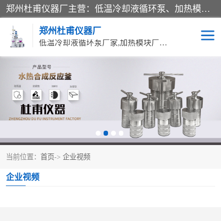
郑州杜甫仪器厂主营：低温冷却液循环泵、加热模块、水热合成反应釜、水油浴锅、旋转蒸发器、循环水真空泵等产品。郑州杜甫仪器厂在众多的教学仪器行业中依靠科技力量扬长避短、迅速发展，成为国家教委*生产教学仪器的厂家，产品具有国内良好水平，主导产品通过ISO9002质量认证。
郑州杜甫仪器厂
低温冷却液循环泵厂家,加热模块厂家,水热合成反应釜厂家,水油浴锅厂家,旋转蒸发器厂家
循环水真空泵厂家
水热合成反应釜厂家
低温冷却液循环泵厂家
加热模块厂家
水油浴锅厂家
气流烘干器
当前位置：
首页
->
企业视频
旋转蒸发器厂家
双层玻璃反应釜10L
企业视频
高低温一体机
不锈钢高压反应釜
高温循环油浴锅母
五抽头循环水真空泵